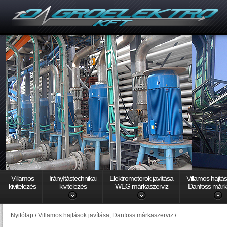
Villamos
Irányítástechnikai
Elektromotorok javítása
Villamos hajtá
kivitelezés
kivitelezés
WEG márkaszerviz
Danfoss márk
Nyitólap
/
Villamos hajtások javítása, Danfoss márkaszerviz
/