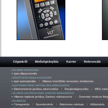
Cégünkről
Minőségirányítás
Karrier
Referenciák
VILLAMOS KIVITELEZÉS
Ipari villanyszerelés
IRÁNYÍTÁSTECHNIKAI KIVITELEZÉS
Ipari automatizálás
Villamos kísérőfűtés tervezése, kivitelezése
ELEKTROMOTOROK JAVÍTÁSA WEG MÁRKASZERVIZ
Elektromotorok javítása, tekercselése
Rezgésdiagnosztika
WEG márka
VILLAMOS HAJTÁSTECHNIKA DANFOSS MÁRKASZERVIZ
Villamos hajtások javítása, Danfoss márkaszerviz
Üzemvitel, rendszer felü
KALIBRÁLÁS
Tömegmérés
Nyomásmérés
Elektromos mérések
Hőfokmérés