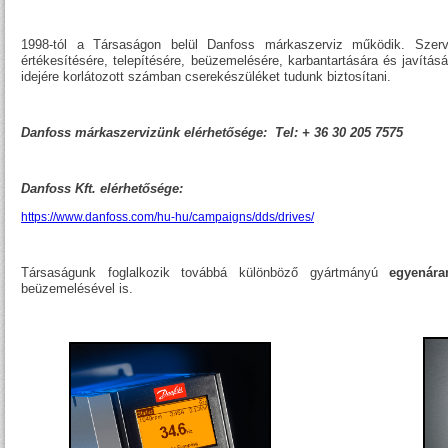
1998-tól a Társaságon belül Danfoss márkaszerviz működik. Szervi
értékesítésére, telepítésére, beüzemelésére, karbantartására és javításá
idejére korlátozott számban cserekészüléket tudunk biztosítani.
Danfoss márkaszervizünk elérhetősége: Tel: + 36 30 205 7575
Danfoss Kft. elérhetősége:
https://www.danfoss.com/hu-hu/campaigns/dds/drives/
Társaságunk foglalkozik továbbá különböző gyártmányú
egyenár
beüzemelésével is.