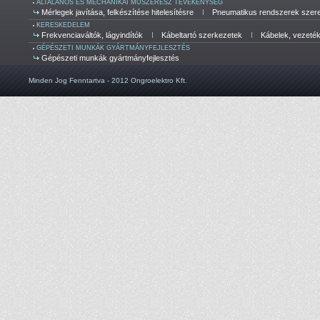
ÁLTALÁNOS ÉS MECHANIKAI MŰSZERÉSZ TEVÉKENYSÉG
Mérlegek javítása, felkészítése hitelesítésre
Pneumatikus rendszerek szerel
KERESKEDELEM
Frekvenciaváltók, lágyindítók
Kábeltartó szerkezetek
Kábelek, vezeté
GÉPÉSZETI MUNKÁK GYÁRTMÁNYFEJLESZTÉS
Gépészeti munkák gyártmányfejlesztés
Minden Jog Fenntartva - 2012 Ongroelektro Kft.