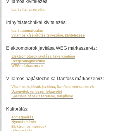
Villamos kivitelezés:
Ipari villanyszerelés
Irányítástechnikai kivitelezés:
Ipari automatizálás
Villamos kísérőfűtés tervezése, kivitelezése
Elektromotorok javítása WEG márkaszerviz:
Elektromotorok javítása, tekercselése
Rezgésdiagnosztika
WEG márkaszerviz
Villamos hajtástechnika Danfoss márkaszerviz:
Villamos hajtások javítása, Danfoss márkaszerviz
Üzemvitel, rendszer felügyelet
Speciális gépek szerelése, telepítése
Kalibrálás:
Tömegmérés
Nyomásmérés
Elektromos mérések