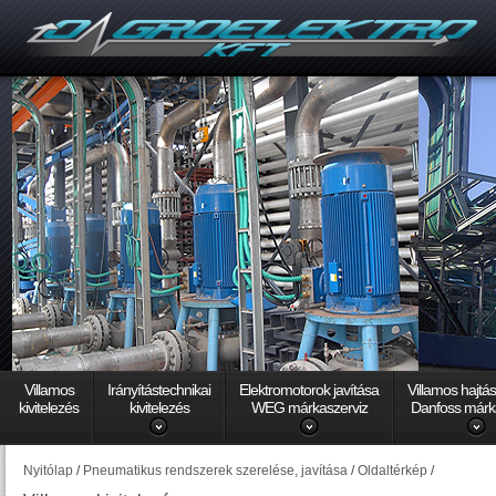
Villamos
Irányítástechnikai
Elektromotorok javítása
Villamos hajtá
kivitelezés
kivitelezés
WEG márkaszerviz
Danfoss márk
Nyitólap
/
Pneumatikus rendszerek szerelése, javítása
/
Oldaltérkép
/