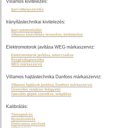
Villamos kivitelezés:
Ipari villanyszerelés
Irányítástechnikai kivitelezés:
Ipari automatizálás
Villamos kísérőfűtés tervezése, kivitelezése
Elektromotorok javítása WEG márkaszerviz:
Elektromotorok javítása, tekercselése
Rezgésdiagnosztika
WEG márkaszerviz
Villamos hajtástechnika Danfoss márkaszerviz:
Villamos hajtások javítása, Danfoss márkaszerviz
Üzemvitel, rendszer felügyelet
Speciális gépek szerelése, telepítése
Kalibrálás:
Tömegmérés
Nyomásmérés
Elektromos mérések