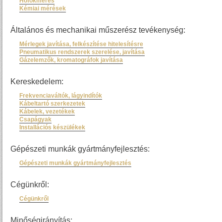
Hőfokmérés
Kémiai mérések
Általános és mechanikai műszerész tevékenység:
Mérlegek javítása, felkészítése hitelesítésre
Pneumatikus rendszerek szerelése, javítása
Gázelemzők, kromatográfok javítása
Kereskedelem:
Frekvenciaváltók, lágyindítók
Kábeltartó szerkezetek
Kábelek, vezetékek
Csapágyak
Installációs készülékek
Gépészeti munkák gyártmányfejlesztés:
Gépészeti munkák gyártmányfejlesztés
Cégünkről:
Cégünkről
Minőségirányítás: