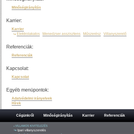
Minőségirányítás
Karrier:
Karrier
Elektrolakatos
Menedzser asszisztens
Műszerész
Villanyszerelő
Referenciák:
Referenciák
Kapcsolat:
Kapcsolat
Egyéb menüpontok:
Adatvédelmi irányelvek
Hírek
Cégünkről
Minőségirányítás
Karrier
Referenciák
VILLAMOS KIVITELEZÉS
Ipari villanyszerelés