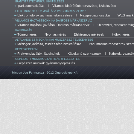
IRÁNYÍTÁSTECHNIKAI KIVITELEZÉS
Ipari automatizálás
Villamos kísérőfűtés tervezése, kivitelezése
ELEKTROMOTOROK JAVÍTÁSA WEG MÁRKASZERVIZ
Elektromotorok javítása, tekercselése
Rezgésdiagnosztika
WEG márka
VILLAMOS HAJTÁSTECHNIKA DANFOSS MÁRKASZERVIZ
Villamos hajtások javítása, Danfoss márkaszerviz
Üzemvitel, rendszer felü
KALIBRÁLÁS
Tömegmérés
Nyomásmérés
Elektromos mérések
Hőfokmérés
ÁLTALÁNOS ÉS MECHANIKAI MŰSZERÉSZ TEVÉKENYSÉG
Mérlegek javítása, felkészítése hitelesítésre
Pneumatikus rendszerek szerel
KERESKEDELEM
Frekvenciaváltók, lágyindítók
Kábeltartó szerkezetek
Kábelek, vezeté
GÉPÉSZETI MUNKÁK GYÁRTMÁNYFEJLESZTÉS
Gépészeti munkák gyártmányfejlesztés
Minden Jog Fenntartva - 2012 Ongroelektro Kft.