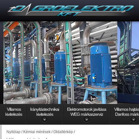
Villamos
Irányítástechnikai
Elektromotorok javítása
Villamos hajtá
kivitelezés
kivitelezés
WEG márkaszerviz
Danfoss márk
Nyitólap
/
Kémiai mérések
/
Oldaltérkép
/