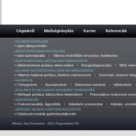
Cégünkről
Minőségirányítás
Karrier
Referenciák
VILLAMOS KIVITELEZÉS
Ipari villanyszerelés
IRÁNYÍTÁSTECHNIKAI KIVITELEZÉS
Ipari automatizálás
Villamos kísérőfűtés tervezése, kivitelezése
ELEKTROMOTOROK JAVÍTÁSA WEG MÁRKASZERVIZ
Elektromotorok javítása, tekercselése
Rezgésdiagnosztika
WEG márka
VILLAMOS HAJTÁSTECHNIKA DANFOSS MÁRKASZERVIZ
Villamos hajtások javítása, Danfoss márkaszerviz
Üzemvitel, rendszer felü
KALIBRÁLÁS
Tömegmérés
Nyomásmérés
Elektromos mérések
Hőfokmérés
ÁLTALÁNOS ÉS MECHANIKAI MŰSZERÉSZ TEVÉKENYSÉG
Mérlegek javítása, felkészítése hitelesítésre
Pneumatikus rendszerek szerel
KERESKEDELEM
Frekvenciaváltók, lágyindítók
Kábeltartó szerkezetek
Kábelek, vezeté
GÉPÉSZETI MUNKÁK GYÁRTMÁNYFEJLESZTÉS
Gépészeti munkák gyártmányfejlesztés
Minden Jog Fenntartva - 2012 Ongroelektro Kft.