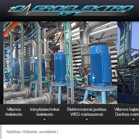
Villamos
Irányítástechnikai
Elektromotorok javítása
Villamos hajtá
kivitelezés
kivitelezés
WEG márkaszerviz
Danfoss márk
Nyitólap
/
Kábelek, vezetékek
/