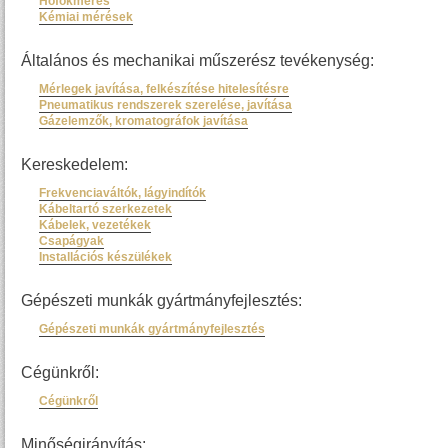
Hőfokmérés
Kémiai mérések
Általános és mechanikai műszerész tevékenység:
Mérlegek javítása, felkészítése hitelesítésre
Pneumatikus rendszerek szerelése, javítása
Gázelemzők, kromatográfok javítása
Kereskedelem:
Frekvenciaváltók, lágyindítók
Kábeltartó szerkezetek
Kábelek, vezetékek
Csapágyak
Installációs készülékek
Gépészeti munkák gyártmányfejlesztés:
Gépészeti munkák gyártmányfejlesztés
Cégünkről:
Cégünkről
Minőségirányítás: