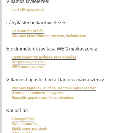
Villamos kivitelezés:
Ipari villanyszerelés
Irányítástechnikai kivitelezés:
Ipari automatizálás
Villamos kísérőfűtés tervezése, kivitelezése
Elektromotorok javítása WEG márkaszerviz:
Elektromotorok javítása, tekercselése
Rezgésdiagnosztika
WEG márkaszerviz
Villamos hajtástechnika Danfoss márkaszerviz:
Villamos hajtások javítása, Danfoss márkaszerviz
Üzemvitel, rendszer felügyelet
Speciális gépek szerelése, telepítése
Kalibrálás:
Tömegmérés
Nyomásmérés
Elektromos mérések