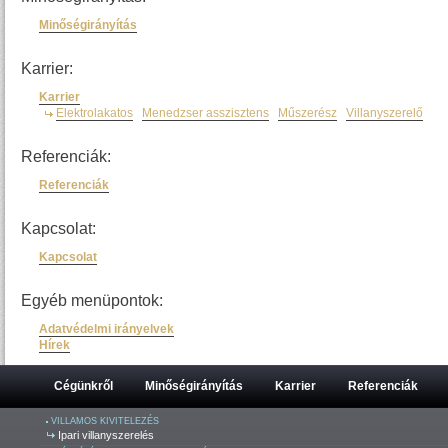
Minőségirányítás
Karrier:
Karrier
Elektrolakatos
Menedzser asszisztens
Műszerész
Villanyszerelő
Referenciák:
Referenciák
Kapcsolat:
Kapcsolat
Egyéb menüpontok:
Adatvédelmi irányelvek
Hírek
Cégünkről
Minőségirányítás
Karrier
Referenciák
VILLAMOS KIVITELEZÉS
Ipari villanyszerelés