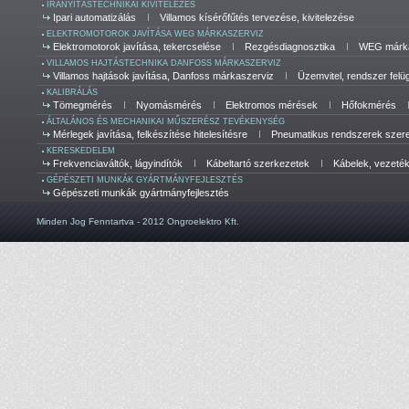
IRÁNYÍTÁSTECHNIKAI KIVITELEZÉS
Ipari automatizálás
Villamos kísérőfűtés tervezése, kivitelezése
ELEKTROMOTOROK JAVÍTÁSA WEG MÁRKASZERVIZ
Elektromotorok javítása, tekercselése
Rezgésdiagnosztika
WEG márka
VILLAMOS HAJTÁSTECHNIKA DANFOSS MÁRKASZERVIZ
Villamos hajtások javítása, Danfoss márkaszerviz
Üzemvitel, rendszer felü
KALIBRÁLÁS
Tömegmérés
Nyomásmérés
Elektromos mérések
Hőfokmérés
ÁLTALÁNOS ÉS MECHANIKAI MŰSZERÉSZ TEVÉKENYSÉG
Mérlegek javítása, felkészítése hitelesítésre
Pneumatikus rendszerek szerel
KERESKEDELEM
Frekvenciaváltók, lágyindítók
Kábeltartó szerkezetek
Kábelek, vezeté
GÉPÉSZETI MUNKÁK GYÁRTMÁNYFEJLESZTÉS
Gépészeti munkák gyártmányfejlesztés
Minden Jog Fenntartva - 2012 Ongroelektro Kft.