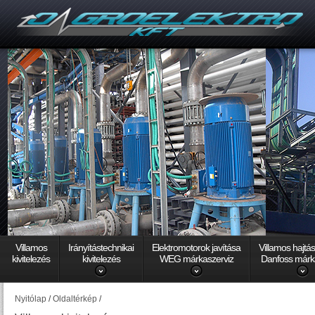
Villamos
Irányítástechnikai
Elektromotorok javítása
Villamos hajtá
kivitelezés
kivitelezés
WEG márkaszerviz
Danfoss márk
Nyitólap
/
Oldaltérkép
/