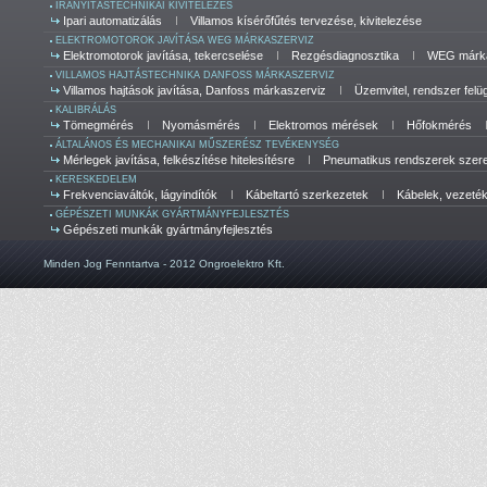
IRÁNYÍTÁSTECHNIKAI KIVITELEZÉS
Ipari automatizálás
Villamos kísérőfűtés tervezése, kivitelezése
ELEKTROMOTOROK JAVÍTÁSA WEG MÁRKASZERVIZ
Elektromotorok javítása, tekercselése
Rezgésdiagnosztika
WEG márka
VILLAMOS HAJTÁSTECHNIKA DANFOSS MÁRKASZERVIZ
Villamos hajtások javítása, Danfoss márkaszerviz
Üzemvitel, rendszer felü
KALIBRÁLÁS
Tömegmérés
Nyomásmérés
Elektromos mérések
Hőfokmérés
ÁLTALÁNOS ÉS MECHANIKAI MŰSZERÉSZ TEVÉKENYSÉG
Mérlegek javítása, felkészítése hitelesítésre
Pneumatikus rendszerek szerel
KERESKEDELEM
Frekvenciaváltók, lágyindítók
Kábeltartó szerkezetek
Kábelek, vezeté
GÉPÉSZETI MUNKÁK GYÁRTMÁNYFEJLESZTÉS
Gépészeti munkák gyártmányfejlesztés
Minden Jog Fenntartva - 2012 Ongroelektro Kft.