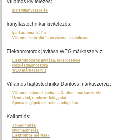
Villamos kivitelezés:
Ipari villanyszerelés
Irányítástechnikai kivitelezés:
Ipari automatizálás
Villamos kísérőfűtés tervezése, kivitelezése
Elektromotorok javítása WEG márkaszerviz:
Elektromotorok javítása, tekercselése
Rezgésdiagnosztika
WEG márkaszerviz
Villamos hajtástechnika Danfoss márkaszerviz:
Villamos hajtások javítása, Danfoss márkaszerviz
Üzemvitel, rendszer felügyelet
Speciális gépek szerelése, telepítése
Kalibrálás:
Tömegmérés
Nyomásmérés
Elektromos mérések