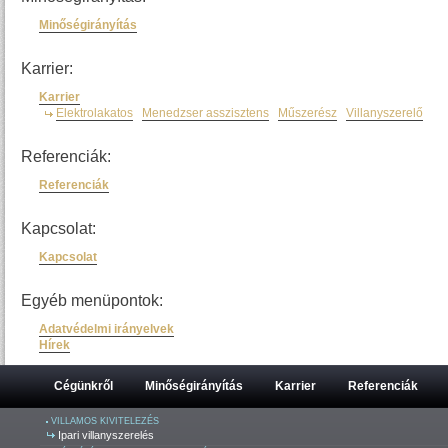
Minőségirányítás
Karrier:
Karrier
Elektrolakatos
Menedzser asszisztens
Műszerész
Villanyszerelő
Referenciák:
Referenciák
Kapcsolat:
Kapcsolat
Egyéb menüpontok:
Adatvédelmi irányelvek
Hírek
Cégünkről
Minőségirányítás
Karrier
Referenciák
VILLAMOS KIVITELEZÉS
Ipari villanyszerelés