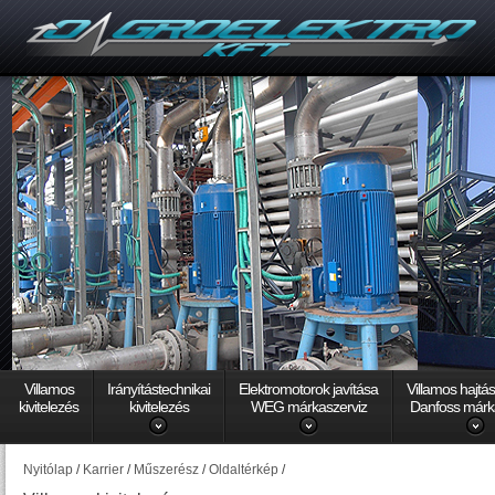
Villamos
Irányítástechnikai
Elektromotorok javítása
Villamos hajtá
kivitelezés
kivitelezés
WEG márkaszerviz
Danfoss márk
Nyitólap
/
Karrier
/
Műszerész
/
Oldaltérkép
/