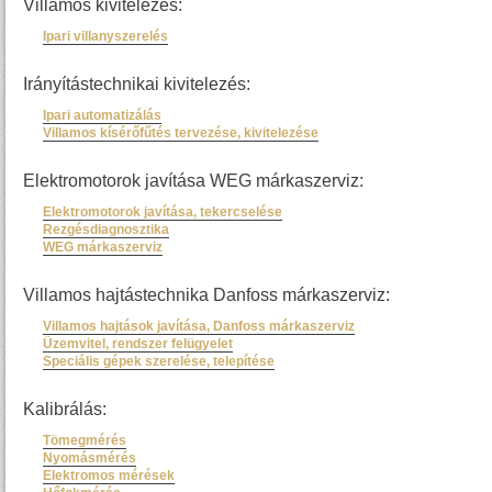
Villamos kivitelezés:
Ipari villanyszerelés
Irányítástechnikai kivitelezés:
Ipari automatizálás
Villamos kísérőfűtés tervezése, kivitelezése
Elektromotorok javítása WEG márkaszerviz:
Elektromotorok javítása, tekercselése
Rezgésdiagnosztika
WEG márkaszerviz
Villamos hajtástechnika Danfoss márkaszerviz:
Villamos hajtások javítása, Danfoss márkaszerviz
Üzemvitel, rendszer felügyelet
Speciális gépek szerelése, telepítése
Kalibrálás:
Tömegmérés
Nyomásmérés
Elektromos mérések