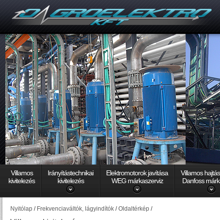
Villamos
Irányítástechnikai
Elektromotorok javítása
Villamos hajtá
kivitelezés
kivitelezés
WEG márkaszerviz
Danfoss márk
Nyitólap
/
Frekvenciaváltók, lágyindítók
/
Oldaltérkép
/