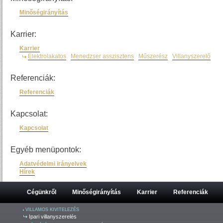
Minőségirányítás
Karrier:
Karrier
Elektrolakatos
Menedzser asszisztens
Műszerész
Villanyszerelő
Referenciák:
Referenciák
Kapcsolat:
Kapcsolat
Egyéb menüpontok:
Adatvédelmi irányelvek
Hírek
Cégünkről
Minőségirányítás
Karrier
Referenciák
VILLAMOS KIVITELEZÉS
Ipari villanyszerelés