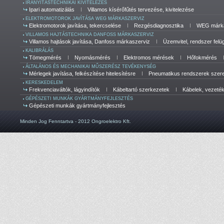
IRÁNYÍTÁSTECHNIKAI KIVITELEZÉS
Ipari automatizálás
Villamos kísérőfűtés tervezése, kivitelezése
ELEKTROMOTOROK JAVÍTÁSA WEG MÁRKASZERVIZ
Elektromotorok javítása, tekercselése
Rezgésdiagnosztika
WEG márka
VILLAMOS HAJTÁSTECHNIKA DANFOSS MÁRKASZERVIZ
Villamos hajtások javítása, Danfoss márkaszerviz
Üzemvitel, rendszer felü
KALIBRÁLÁS
Tömegmérés
Nyomásmérés
Elektromos mérések
Hőfokmérés
ÁLTALÁNOS ÉS MECHANIKAI MŰSZERÉSZ TEVÉKENYSÉG
Mérlegek javítása, felkészítése hitelesítésre
Pneumatikus rendszerek szerel
KERESKEDELEM
Frekvenciaváltók, lágyindítók
Kábeltartó szerkezetek
Kábelek, vezeté
GÉPÉSZETI MUNKÁK GYÁRTMÁNYFEJLESZTÉS
Gépészeti munkák gyártmányfejlesztés
Minden Jog Fenntartva - 2012 Ongroelektro Kft.