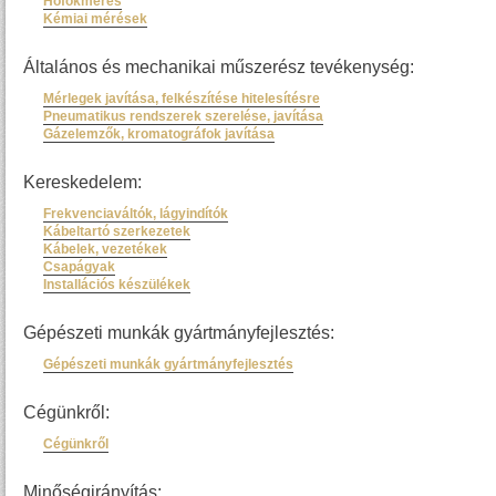
Hőfokmérés
Kémiai mérések
Általános és mechanikai műszerész tevékenység:
Mérlegek javítása, felkészítése hitelesítésre
Pneumatikus rendszerek szerelése, javítása
Gázelemzők, kromatográfok javítása
Kereskedelem:
Frekvenciaváltók, lágyindítók
Kábeltartó szerkezetek
Kábelek, vezetékek
Csapágyak
Installációs készülékek
Gépészeti munkák gyártmányfejlesztés:
Gépészeti munkák gyártmányfejlesztés
Cégünkről:
Cégünkről
Minőségirányítás: