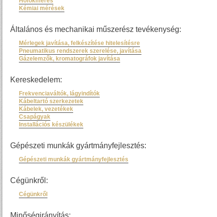
Hőfokmérés
Kémiai mérések
Általános és mechanikai műszerész tevékenység:
Mérlegek javítása, felkészítése hitelesítésre
Pneumatikus rendszerek szerelése, javítása
Gázelemzők, kromatográfok javítása
Kereskedelem:
Frekvenciaváltók, lágyindítók
Kábeltartó szerkezetek
Kábelek, vezetékek
Csapágyak
Installációs készülékek
Gépészeti munkák gyártmányfejlesztés:
Gépészeti munkák gyártmányfejlesztés
Cégünkről:
Cégünkről
Minőségirányítás: