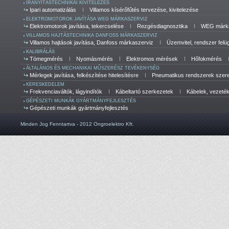
IRÁNYÍTÁSTECHNIKAI KIVITELEZÉS
Ipari automatizálás
Villamos kísérőfűtés tervezése, kivitelezése
ELEKTROMOTOROK JAVÍTÁSA WEG MÁRKASZERVIZ
Elektromotorok javítása, tekercselése
Rezgésdiagnosztika
WEG márka
VILLAMOS HAJTÁSTECHNIKA DANFOSS MÁRKASZERVIZ
Villamos hajtások javítása, Danfoss márkaszerviz
Üzemvitel, rendszer felü
KALIBRÁLÁS
Tömegmérés
Nyomásmérés
Elektromos mérések
Hőfokmérés
ÁLTALÁNOS ÉS MECHANIKAI MŰSZERÉSZ TEVÉKENYSÉG
Mérlegek javítása, felkészítése hitelesítésre
Pneumatikus rendszerek szerel
KERESKEDELEM
Frekvenciaváltók, lágyindítók
Kábeltartó szerkezetek
Kábelek, vezeté
GÉPÉSZETI MUNKÁK GYÁRTMÁNYFEJLESZTÉS
Gépészeti munkák gyártmányfejlesztés
Minden Jog Fenntartva - 2012 Ongroelektro Kft.