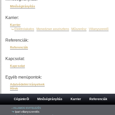
Minőségirányítás
Karrier:
Karrier
Elektrolakatos
Menedzser asszisztens
Műszerész
Villanyszerelő
Referenciák:
Referenciák
Kapcsolat:
Kapcsolat
Egyéb menüpontok:
Adatvédelmi irányelvek
Hírek
Cégünkről
Minőségirányítás
Karrier
Referenciák
VILLAMOS KIVITELEZÉS
Ipari villanyszerelés