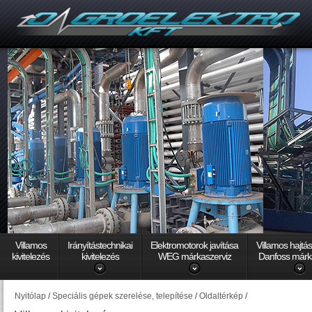
Villamos
Irányítástechnikai
Elektromotorok javítása
Villamos hajtá
kivitelezés
kivitelezés
WEG márkaszerviz
Danfoss márk
Nyitólap
/
Speciális gépek szerelése, telepítése
/
Oldaltérkép
/